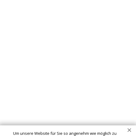
Schlüsseldienst
info@schluesseldienst-zwickau-24.de
Startseite
Einsatzgebiete
Kontakte
Partner
Impressum
Wir sind Ihr vertrauenswürdiger Partner für professionelle
Schlüsseldienstleistungen in Zwickau. Ob Sie sich
ausgesperrt haben, ein defektes Schloss haben oder Ihre
Um unsere Website für Sie so angenehm wie möglich zu